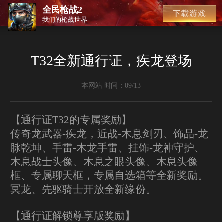
全民枪战2
我们的枪战世界
T32全新通行证，疾龙登场
本网站 时间：09/13
【通行证T32的专属奖励】
传奇龙武器-疾龙，近战-木息剑刃、饰品-龙
脉乾坤、手雷-木龙手雷、挂饰-龙神守护、
木息战士头像、木息之眼头像、木息头像
框、专属聊天框，专属自选箱等全新奖励。
冥龙、先驱骑士开放全新缘份。
【通行证解锁尊享版奖励】